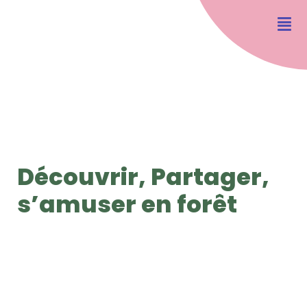
Découvrir, Partager,
s’amuser en forêt
Relevé des macroinvertébrés en tête de crique. © Jacklyn Durrenberger /
ONF