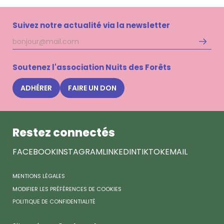
Suivez notre actualité via la newsletter
Adresse
S'inscri
mail
à
la
Soutenez l'association Nuits des Forêts
newsle
Nuits
ADHÉRER
FAIRE UN DON
des
Forêts
Restez connectés
FACEBOOK
INSTAGRAM
LINKEDIN
TIKTOK
EMAIL
MENTIONS LÉGALES
MODIFIER LES PRÉFÉRENCES DE COOKIES
POLITIQUE DE CONFIDENTIALITÉ