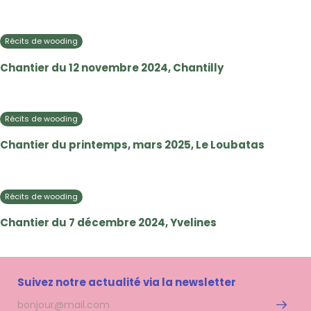
Récits de wooding
Chantier du 12 novembre 2024, Chantilly
Récits de wooding
Chantier du printemps, mars 2025, Le Loubatas
Récits de wooding
Chantier du 7 décembre 2024, Yvelines
Suivez notre actualité via la newsletter
Adresse
S'inscri