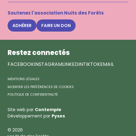
mail
à
la
Soutenez l'association Nuits des Forêts
newsle
Nuits
ADHÉRER
FAIRE UN DON
des
Forêts
Restez connectés
FACEBOOK
INSTAGRAM
LINKEDIN
TIKTOK
EMAIL
MENTIONS LÉGALES
MODIFIER LES PRÉFÉRENCES DE COOKIES
POLITIQUE DE CONFIDENTIALITÉ
Site web par
Contemple
Développement par
Pyxes
© 2026