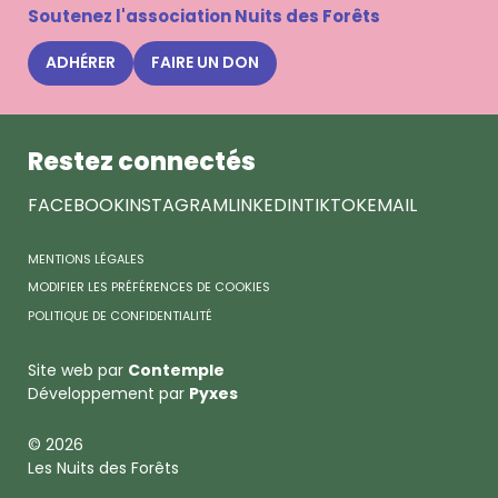
la
Soutenez l'association Nuits des Forêts
newsle
Nuits
ADHÉRER
FAIRE UN DON
des
Forêts
Restez connectés
FACEBOOK
INSTAGRAM
LINKEDIN
TIKTOK
EMAIL
MENTIONS LÉGALES
MODIFIER LES PRÉFÉRENCES DE COOKIES
POLITIQUE DE CONFIDENTIALITÉ
Site web par
Contemple
Développement par
Pyxes
© 2026
Les Nuits des Forêts