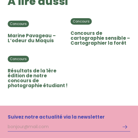
À lire aussi
Concours
Concours
Concours de
Marine Pavageau –
cartographie sensible –
L’odeur du Maquis
Cartographier la forêt
Concours
Résultats de la 1ère
édition de notre
concours de
photographie étudiant !
Suivez notre actualité via la newsletter
Adresse
S'inscri
mail
à