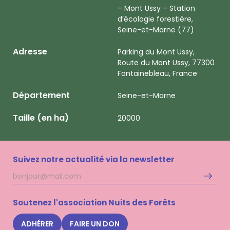
– Mont Ussy – Station
d’écologie forestière,
Seine-et-Marne (77)
Adresse
Parking du Mont Ussy,
Route du Mont Ussy, 77300
Fontainebleau, France
Département
Seine-et-Marne
Taille (en ha)
20000
Suivez notre actualité via la newsletter
Adresse
S'inscri
mail
à
la
Soutenez l'association Nuits des Forêts
newsle
Nuits
ADHÉRER
FAIRE UN DON