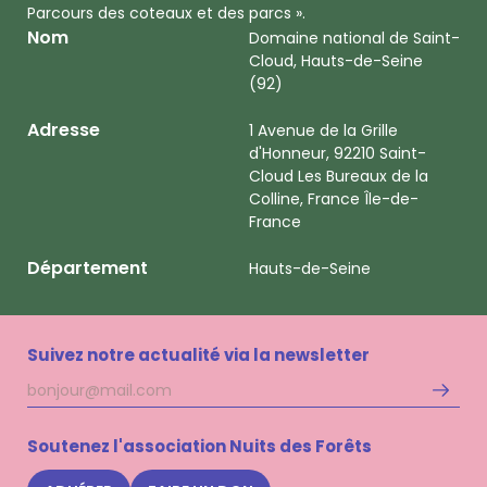
Parcours des coteaux et des parcs ».
Nom
Domaine national de Saint-
Cloud, Hauts-de-Seine
(92)
Adresse
1 Avenue de la Grille
d'Honneur, 92210 Saint-
Cloud Les Bureaux de la
Colline, France Île-de-
France
Département
Hauts-de-Seine
Suivez notre actualité via la newsletter
Adresse
S'inscri
mail
à
la
Soutenez l'association Nuits des Forêts
newsle
Nuits