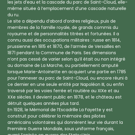
les jets d’eau et la cascade du parc de Saint-Cloud, elle-
même située à l’emplacement d’une cascade naturelle
du ru.
Le site a dépendu d’abord d’ordres religieux, puis de
membres de la famille royale, de grands commis du
royaume et de personnalités titrées et fortunées. Il a
connu aussi des occupations militaires : russe en 1814,
prussienne en 1815 et 1870, de l’armée de Versailles en
1871 pendant la Commune de Paris. Ses dimensions
n’ont pas cessé de varier selon qu’il était ou non intégré
au domaine de La Marche, ou partiellement amputé
lorsque Marie-Antoinette en acquiert une partie en 1785
pour l’annexer au parc de Saint-Cloud, ou encore réuni à
ce dernier en une seule entité par Napoléon III, ou enfin
traversé par les voies ferrée et routière au XIXe et au
XXe siècles. Il devient public en 1878, et le château est
détruit quelques années plus tard.
En 1928, le Mémorial de l’Escadrille La Fayette y est
construit pour célébrer la mémoire des pilotes
américains volontaires qui donnèrent leur vie durant la
Première Guerre Mondiale, sous uniforme français,
avant l’entrée en guerre des Etats-Unis.