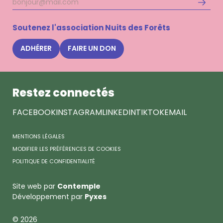
Adresse
S'inscri
mail
à
la
Soutenez l'association Nuits des Forêts
newsle
Nuits
ADHÉRER
FAIRE UN DON
des
Forêts
Restez connectés
FACEBOOK
INSTAGRAM
LINKEDIN
TIKTOK
EMAIL
MENTIONS LÉGALES
MODIFIER LES PRÉFÉRENCES DE COOKIES
POLITIQUE DE CONFIDENTIALITÉ
Site web par
Contemple
Développement par
Pyxes
© 2026