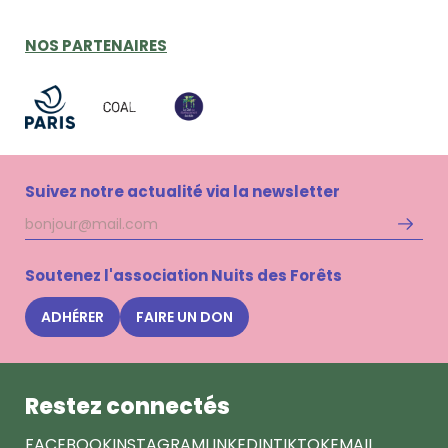
NOS PARTENAIRES
Suivez notre actualité via la newsletter
Adresse
S'inscri
mail
à
la
Soutenez l'association Nuits des Forêts
newsle
Nuits
ADHÉRER
FAIRE UN DON
des
Forêts
Restez connectés
FACEBOOK
INSTAGRAM
LINKEDIN
TIKTOK
EMAIL