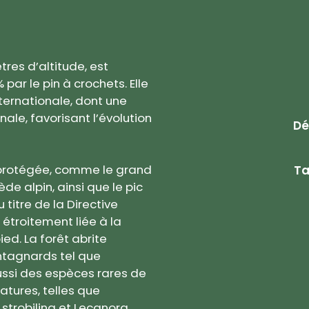
tres d’altitude, est
ar le pin à crochets. Elle
ternationale, dont une
ale, favorisant l’évolution
Dé
 protégée, comme le grand
Ta
e alpin, ainsi que le pic
titre de la Directive
 étroitement liée à la
ied. La forêt abrite
ntagnards tel que
ussi des espèces rares de
atures, telles que
strobilina et Lecanora