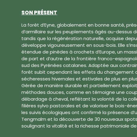
SON PRÉSENT
La forêt d’Eyne, globalement en bonne santé, pré
d’armillaire sur les peuplements âgés au-dessus de
tandis que la régénération naturelle, acquise depu
développe vigoureusement en sous-bois. Elle s’insc
étendue de pinèdes à crochets d’Europe, un massif
de part et d’autre de la frontière franco-espagnole
sud des Pyrénées catalanes. Adaptée aux contrai
forêt subit cependant les effets du changement c
sécheresses hivernales et estivales de plus en pl
Gérée de manière durable et partiellement exploitée
méthodes douces, comme en témoigne une coupe
débardage à cheval, reflétant la volonté de la coll
filières sylvo pastorales et de valoriser le bois-éner
les suivis écologiques ont confirmé la présence d
Tengmalm et la découverte de 30 nouveaux spots 
soulignant la vitalité et la richesse patrimoniale de