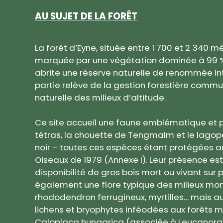
AU SUJET DE LA FORÊT
La forêt d’Eyne, située entre 1 700 et 2 340 mè
marquée par une végétation dominée à 99 % p
abrite une réserve naturelle de renommée in
partie relève de la gestion forestière commun
naturelle des milieux d’altitude.
Ce site accueil une faune emblématique et
tétras, la chouette de Tengmalm et le lagopèd
noir – toutes ces espèces étant protégées au 
Oiseaux de 1979 (Annexe I). Leur présence est
disponibilité de gros bois mort ou vivant sur p
également une flore typique des milieux mo
rhododendron ferrugineux, myrtilles… mais a
lichens et bryophytes inféodées aux forêts m
Caloplaca hungarica (associée à Leucanora 