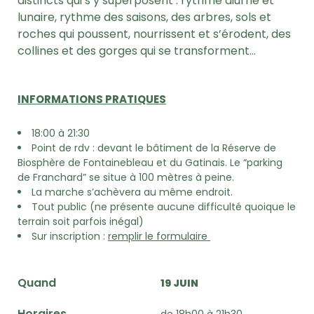
distincts qui s’y superposent : rythme diurne et
lunaire, rythme des saisons, des arbres, sols et
roches qui poussent, nourrissent et s’érodent, des
collines et des gorges qui se transforment…
INFORMATIONS PRATIQUES
18:00 à 21:30
Point de rdv : devant le bâtiment de la Réserve de
Biosphère de Fontainebleau et du Gatinais. Le “parking
de Franchard” se situe à 100 mètres à peine.
La marche s’achèvera au même endroit.
Tout public (ne présente aucune difficulté quoique le
terrain soit parfois inégal)
Sur inscription :
remplir le formulaire
Quand
19 JUIN
Horaires
de 18h00 à 21h30