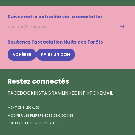
Suivez notre actualité via la newsletter
Adresse
S'inscri
mail
à
la
Soutenez l'association Nuits des Forêts
newsle
Nuits
ADHÉRER
FAIRE UN DON
des
Forêts
Restez connectés
FACEBOOK
INSTAGRAM
LINKEDIN
TIKTOK
EMAIL
MENTIONS LÉGALES
MODIFIER LES PRÉFÉRENCES DE COOKIES
POLITIQUE DE CONFIDENTIALITÉ