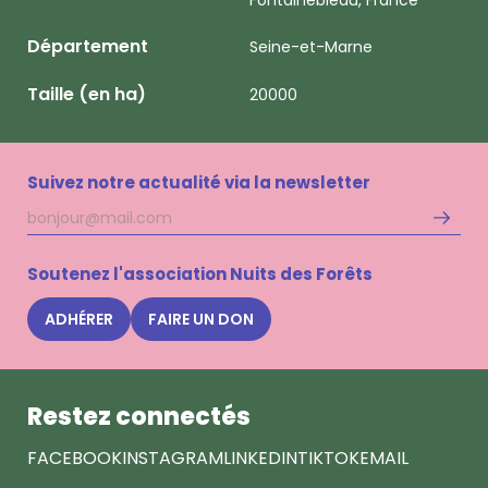
Fontainebleau, France
Département
Seine-et-Marne
Taille (en ha)
20000
Suivez notre actualité via la newsletter
Adresse
S'inscri
mail
à
la
Soutenez l'association Nuits des Forêts
newsle
Nuits
ADHÉRER
FAIRE UN DON
des
Forêts
Restez connectés
FACEBOOK
INSTAGRAM
LINKEDIN
TIKTOK
EMAIL