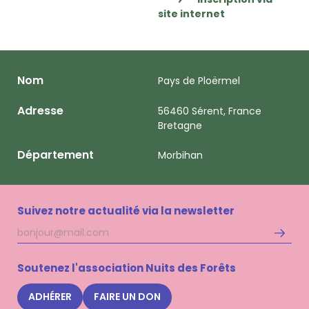
site internet
Nom
Pays de Ploërmel
Adresse
56460 Sérent, France
Bretagne
Département
Morbihan
Suivez notre actualité via la newsletter
Adresse
S'inscri
mail
à
la
Soutenez l'association Nuits des Forêts
newsle
Nuits
ADHÉRER
FAIRE UN DON
des