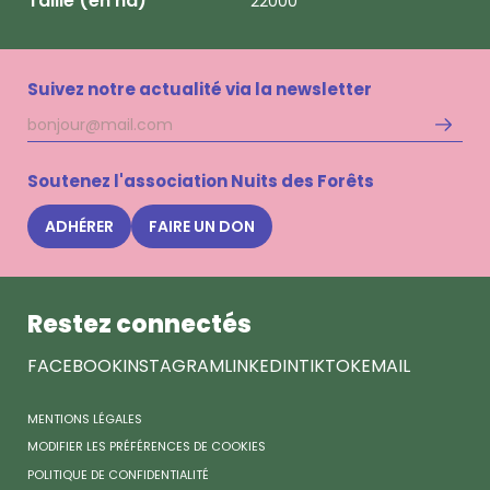
Taille (en ha)
22000
Suivez notre actualité via la newsletter
Adresse
S'inscri
mail
à
la
Soutenez l'association Nuits des Forêts
newsle
Nuits
ADHÉRER
FAIRE UN DON
des
Forêts
Restez connectés
FACEBOOK
INSTAGRAM
LINKEDIN
TIKTOK
EMAIL
MENTIONS LÉGALES
MODIFIER LES PRÉFÉRENCES DE COOKIES
POLITIQUE DE CONFIDENTIALITÉ