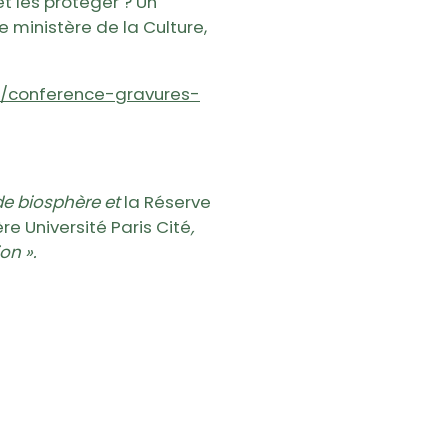
 les protéger ? Un
 ministère de la Culture,
/conference-gravures-
de biosphère et
la Réserve
re Université Paris Cité
,
on ».