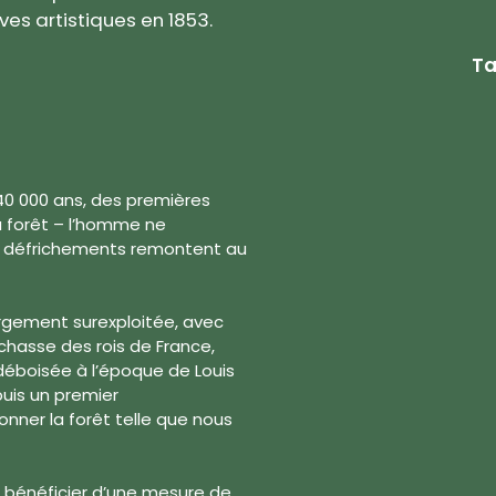
es artistiques en 1853.
Ta
 40 000 ans, des premières
a forêt – l’homme ne
rs défrichements remontent au
argement surexploitée, avec
hasse des rois de France,
t déboisée à l’époque de Louis
puis un premier
nner la forêt telle que nous
 à bénéficier d’une mesure de