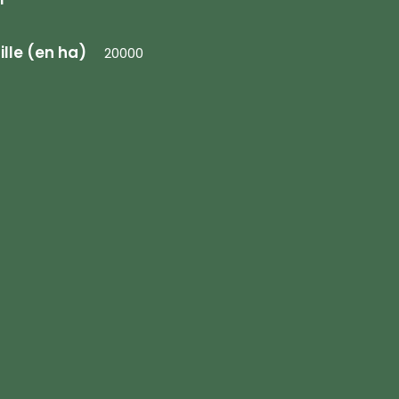
ille (en ha)
20000