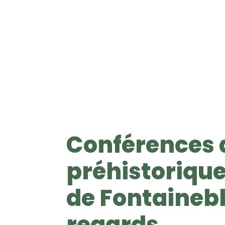
Conférences 
préhistorique
de Fontaineb
regards