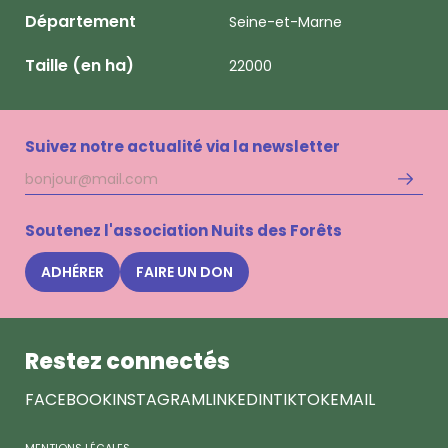
Département
Seine-et-Marne
Taille (en ha)
22000
Suivez notre actualité via la newsletter
Adresse
S'inscri
mail
à
la
Soutenez l'association Nuits des Forêts
newsle
Nuits
ADHÉRER
FAIRE UN DON
des
Forêts
Restez connectés
FACEBOOK
INSTAGRAM
LINKEDIN
TIKTOK
EMAIL