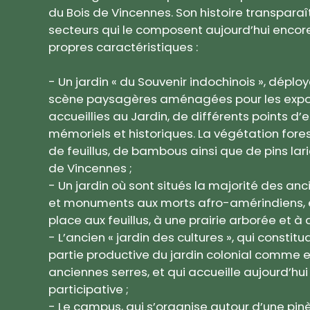
du Bois de Vincennes. Son histoire transparaî
secteurs qui le composent aujourd’hui encor
propres caractéristiques :
- Un jardin « du Souvenir indochinois », dépl
scène paysagères aménagées pour les expos
accueillies au Jardin, de différents points d
mémoriels et historiques. La végétation fore
de feuillus, de bambous ainsi que de pins lari
de Vincennes ;
- Un jardin où sont situés la majorité des anc
et monuments aux morts afro-amérindiens, e
place aux feuillus, à une prairie arborée et à
- L’ancien « jardin des cultures », qui constitu
partie productive du jardin colonial comme 
anciennes serres, et qui accueille aujourd’hu
participative ;
- Le campus, qui s’organise autour d’une pin