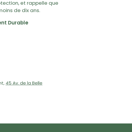
otection, et rappelle que
oins de dix ans.
nt Durable
nt,
45 Av. de la Belle