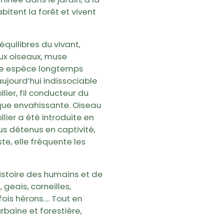
itent la forêt et vivent
quilibres du vivant,
ux oiseaux, muse
 une espèce longtemps
jourd’hui indissociable
lier, fil conducteur du
que envahissante. Oiseau
llier a été introduite en
dus détenus en captivité,
e, elle fréquente les
histoire des humains et de
 geais, corneilles,
ois hérons…. Tout en
rbaine et forestière,