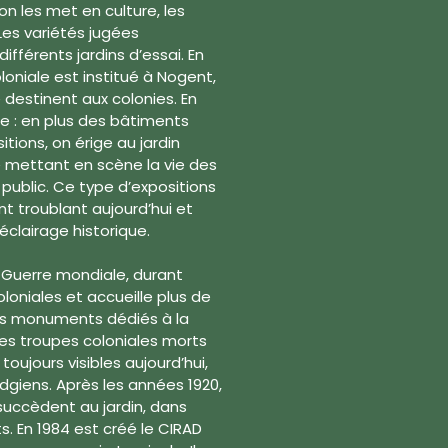
n les met en culture, les
 Les variétés jugées
ifférents jardins d’essai. En
loniale est institué à Nogent,
 destinent aux colonies. En
ée : en plus des bâtiments
tions, on érige au jardin
 » mettant en scène la vie des
ublic. Ce type d’expositions
nt troublant aujourd’hui et
éclairage historique.
e Guerre mondiale, durant
oloniales et accueille plus de
eurs monuments dédiés à la
s troupes coloniales morts
toujours visibles aujourd’hui,
iens. Après les années 1920,
succèdent au jardin, dans
s. En 1984 est créé le CIRAD