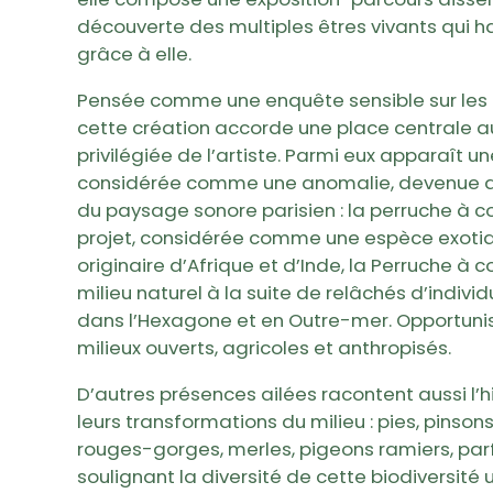
découverte des multiples êtres vivants qui hab
grâce à elle.
Pensée comme une enquête sensible sur les é
cette création accorde une place centrale a
privilégiée de l’artiste. Parmi eux apparaît
considérée comme une anomalie, devenue au
du paysage sonore parisien : la perruche à col
projet, considérée comme une espèce exoti
originaire d’Afrique et d’Inde, la Perruche à co
milieu naturel à la suite de relâchés d’indivi
dans l’Hexagone et en Outre-mer. Opportunist
milieux ouverts, agricoles et anthropisés.
D’autres présences ailées racontent aussi l’
leurs transformations du milieu : pies, pinsons,
rouges-gorges, merles, pigeons ramiers, parf
soulignant la diversité de cette biodiversité u