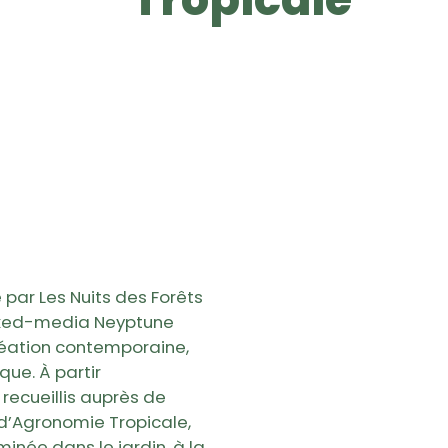
par Les Nuits des Forêts
mixed-media Neyptune
création contemporaine,
que. À partir
s recueillis auprès de
d’Agronomie Tropicale,
née dans le jardin, à la