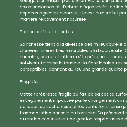
vestige d’un massif plus ancien. Elle se compose de
haies anciennes et d’arbres d’âges variés, en lien é
espaces agricoles alentour. Elle est aujourd’hui pe
manière relativement naturelle.
Particularités et beautés
Sa richesse tient à la diversité des milieux qu’elle
clairières, lisières très favorables à la biodiversité. 
humaine, calme et intime, où la présence d’arbres 
sol vivant favorise la faune et la flore locales. Les
perceptibles, donnant au lieu une grande qualité 
Fragilités
Cette forêt reste fragile du fait de sa petite surfa
est également impactée par le changement clim
périodes de sécheresse et les vents forts, ainsi que
fragmentation agricole du territoire. Sa préservat
attention continue et une gestion respectueuse d