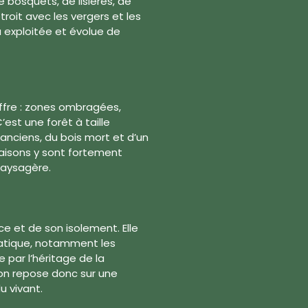
 bosquets, de lisières, de
troit avec les vergers et les
u exploitée et évolue de
 offre : zones ombragées,
C’est une forêt à taille
anciens, du bois mort et d’un
 saisons y sont fortement
paysagère.
ce et de son isolement. Elle
atique, notamment les
 par l’héritage de la
ion repose donc sur une
u vivant.