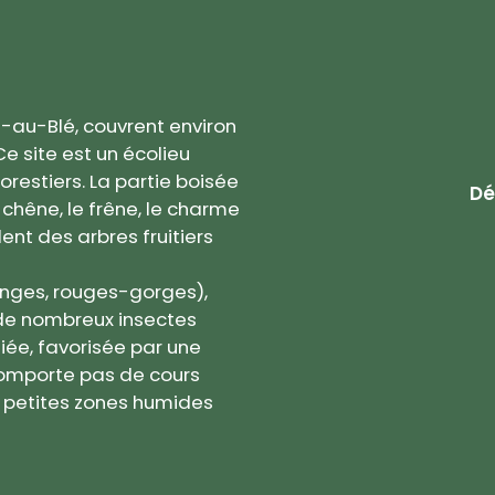
ée-au-Blé, couvrent environ
e site est un écolieu
restiers. La partie boisée
Dé
hêne, le frêne, le charme
lent des arbres fruitiers
anges, rouges-gorges),
 de nombreux insectes
ifiée, favorisée par une
 comporte pas de cours
de petites zones humides