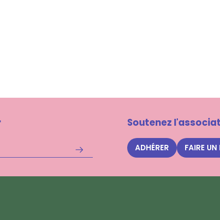
r
Soutenez l'associat
ADHÉRER
FAIRE UN
S'inscrire
à
la
newsletter
Nuits
des
Forêts