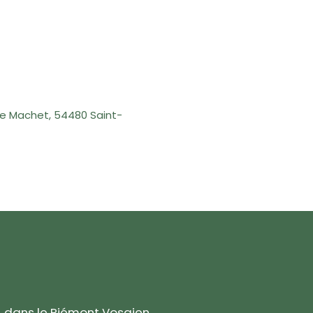
de Machet, 54480 Saint-
e, dans le Piémont Vosgien.