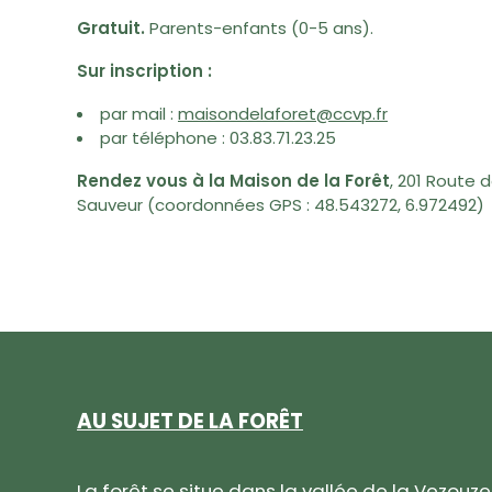
Gratuit.
Parents-enfants (0-5 ans).
Sur inscription :
par mail :
maisondelaforet@ccvp.fr
par téléphone : 03.83.71.23.25
Rendez vous à la Maison de la Forêt
,
201 Route 
Sauveur (coordonnées GPS : 48.543272, 6.972492)
AU SUJET DE LA FORÊT
La forêt se situe dans la vallée de la Vezouz