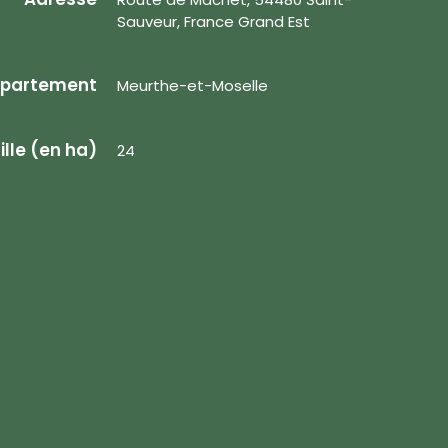
Sauveur, France Grand Est
partement
Meurthe-et-Moselle
ille (en ha)
24