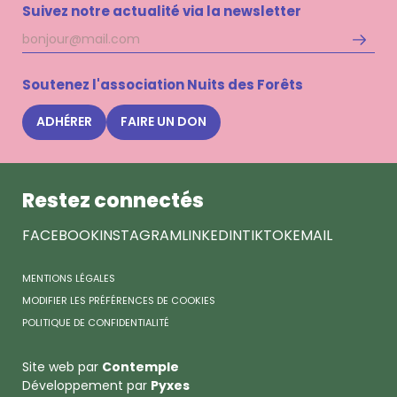
Suivez notre actualité via la newsletter
Adresse
S'inscri
mail
à
la
Soutenez l'association Nuits des Forêts
newsle
Nuits
ADHÉRER
FAIRE UN DON
des
Forêts
Restez connectés
FACEBOOK
INSTAGRAM
LINKEDIN
TIKTOK
EMAIL
MENTIONS LÉGALES
MODIFIER LES PRÉFÉRENCES DE COOKIES
POLITIQUE DE CONFIDENTIALITÉ
Site web par
Contemple
Développement par
Pyxes