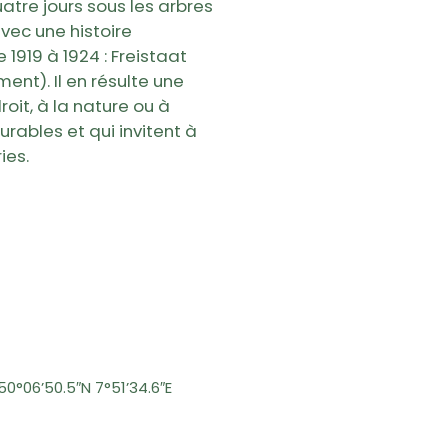
atre jours sous les arbres
avec une histoire
 1919 à 1924 : Freistaat
ent). Il en résulte une
roit, à la nature ou à
durables et qui invitent à
ies.
50°06’50.5″N 7°51’34.6″E