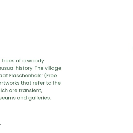
he trees of a woody
usual history. The village
taat Flaschenhals’ (Free
 artworks that refer to the
ich are transient,
seums and galleries.
r