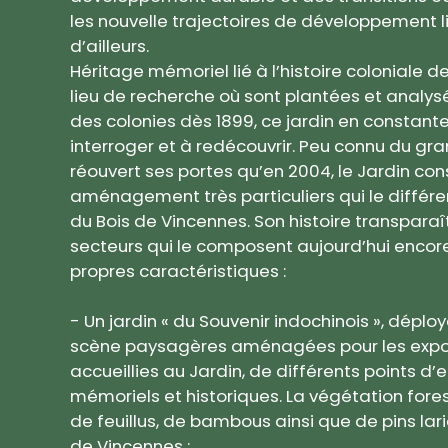
les nouvelle trajectoires de développement lian
d’ailleurs.
Héritage mémoriel lié à l’histoire coloniale 
lieu de recherche où sont plantées et anal
des colonies dès 1899, ce jardin en constante 
interroger et à redécouvrir. Peu connu du gran
réouvert ses portes qu’en 2004, le Jardin con
aménagement très particuliers qui le différ
du Bois de Vincennes. Son histoire transparaî
secteurs qui le composent aujourd’hui encor
propres caractéristiques :
- Un jardin « du Souvenir indochinois », dépl
scène paysagères aménagées pour les expos
accueillies au Jardin, de différents points d
mémoriels et historiques. La végétation fore
de feuillus, de bambous ainsi que de pins lari
de Vincennes ;