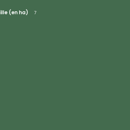
ille (en ha)
7