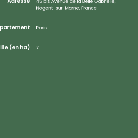
Adresse
45 bis Avenue de la Belle Gabrielle,
Nogent-sur-Marne, France
partement
Paris
ille (en ha)
7