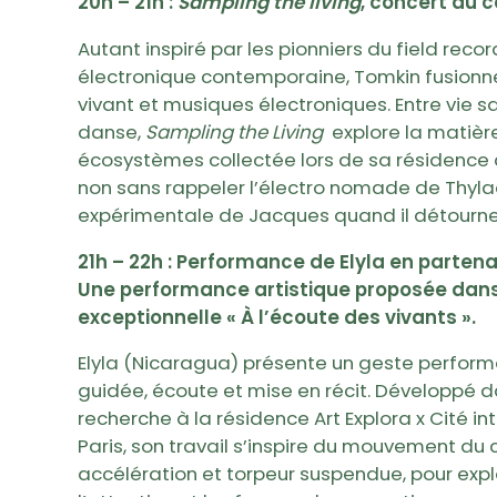
20h – 21h :
Sampling the living
,
concert au 
Autant inspiré par les pionniers du field reco
électronique contemporaine, Tomkin fusionn
vivant et musiques électroniques. Entre vie 
danse,
Sampling the Living
explore la matièr
écosystèmes collectée lors de sa résidence a
non sans rappeler l’électro nomade de Thylac
expérimentale de Jacques quand il détourne
21h – 22h : Performance de Elyla en parten
Une performance artistique proposée dans 
exceptionnelle « À l’écoute des vivants ».
Elyla (Nicaragua) présente un geste performa
guidée, écoute et mise en récit. Développé d
recherche à la résidence Art Explora x Cité in
Paris, son travail s’inspire du mouvement du co
accélération et torpeur suspendue, pour expl