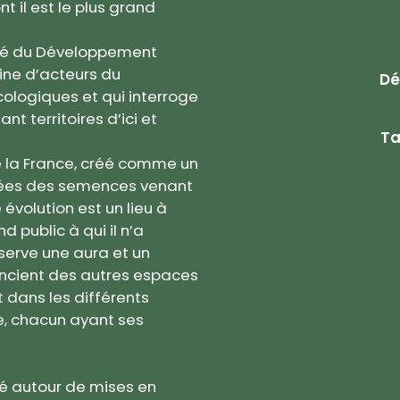
t il est le plus grand
 Cité du Développement
ine d’acteurs du
Dé
ologiques et qui interroge
t territoires d’ici et
Ta
de la France, créé comme un
ysées des semences venant
évolution est un lieu à
d public à qui il n’a
serve une aura et un
encient des autres espaces
t dans les différents
e, chacun ayant ses
oyé autour de mises en