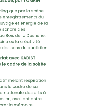
casque, par TOMKIN
rding que par la scène
e enregistrements du
sauvage et énergie de la
e sonore des
u Bois de la Desnerie,
ine ou la créativité
 des sons du quotidien.
ariat avec
KADIST
le cadre de la soirée
tif mêlant respiration
ans le cadre de sa
ternationale des arts à
libri, oscillant entre
orer la mémoire,