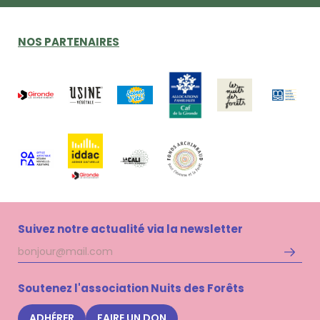
NOS PARTENAIRES
Suivez notre actualité via la newsletter
Adresse
S'inscri
mail
à
la
Soutenez l'association Nuits des Forêts
newsle
Nuits
ADHÉRER
FAIRE UN DON