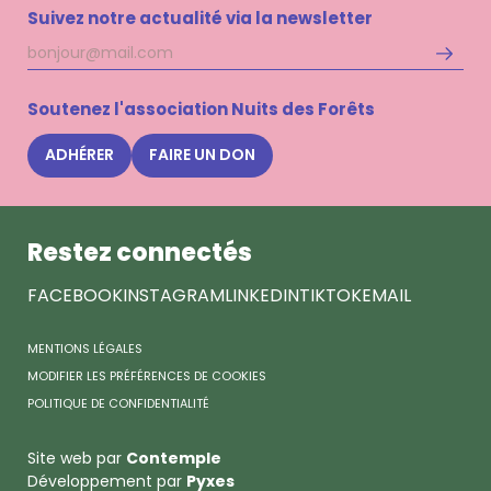
Suivez notre actualité via la newsletter
Adresse
S'inscri
mail
à
la
Soutenez l'association Nuits des Forêts
newsle
Nuits
ADHÉRER
FAIRE UN DON
des
Forêts
Restez connectés
FACEBOOK
INSTAGRAM
LINKEDIN
TIKTOK
EMAIL
MENTIONS LÉGALES
MODIFIER LES PRÉFÉRENCES DE COOKIES
POLITIQUE DE CONFIDENTIALITÉ
Site web par
Contemple
Développement par
Pyxes