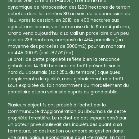
Depuis 2015, Orano (ex-Areva) a entamé une
dynamique de rétrocession des 1200 hectares de terrain
achetés dans les années 80 au sein de la concession du
Fieu. Après la cession, en 2018, de 400 hectares aux
agriculteurs locaux, via l’entremise de la Safer Aquitaine,
Orano vend aujourd’hui à La Cali un parcellaire d’un peu
plus de 236 hectares, composé de 464 parcelles (en
moyenne des parcelles de 5000m2) pour un montant
de 445 000 € (soit 1877€/ha).
Le profil de cette propriété reflète bien la tendance
globale des 14 000 hectares de forêt présents sur le
nord du Libournais (soit 25% du territoire) : quelques
peuplements de qualité, mais globalement une forêt
sous exploitée du fait notamment du morcellement du
parcellaire et peu valorisée auprès du grand public.
Plusieurs objectifs ont présidé à l’achat par la
Communauté d’Agglomération du Libournais de cette
propriété forestière. Le rachat de cet espace boisé par
un acteur privé soulevait des inquiétudes quant à sa
fermeture, sa destruction ou encore sa gestion dans
une pure logique économique court-termiste. En tant