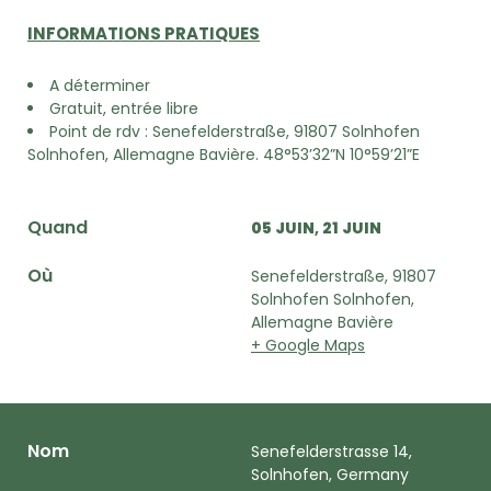
INFORMATIONS PRATIQUES
A déterminer
Gratuit, entrée libre
Point de rdv : Senefelderstraße, 91807 Solnhofen
Solnhofen, Allemagne Bavière.
48°53’32”N 10°59’21”E
Quand
05 JUIN
21 JUIN
Où
Senefelderstraße, 91807
Solnhofen Solnhofen,
Allemagne Bavière
+ Google Maps
Nom
Senefelderstrasse 14,
Solnhofen, Germany