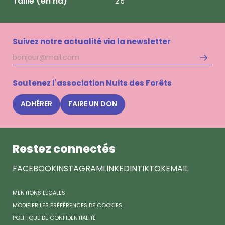
Taille (en ha)
2.5
Suivez notre actualité via la newsletter
Adresse
S'inscri
mail
à
la
Soutenez l'association Nuits des Forêts
newsle
Nuits
ADHÉRER
FAIRE UN DON
des
Forêts
Restez connectés
FACEBOOK
INSTAGRAM
LINKEDIN
TIKTOK
EMAIL
MENTIONS LÉGALES
MODIFIER LES PRÉFÉRENCES DE COOKIES
POLITIQUE DE CONFIDENTIALITÉ