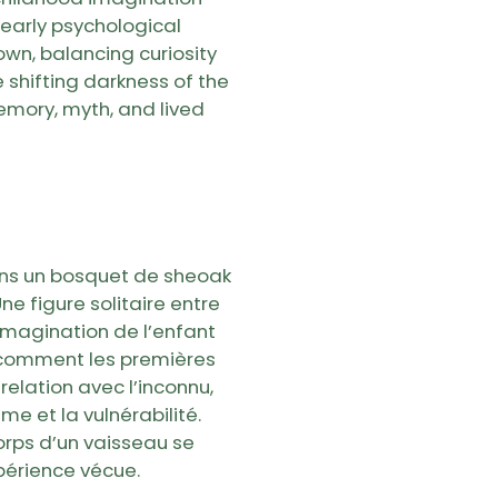
early psychological
own, balancing curiosity
he shifting darkness of the
mory, myth, and lived
ans un bosquet de sheoak
ne figure solitaire entre
’imagination de l’enfant
e comment les premières
elation avec l’inconnu,
sme et la vulnérabilité.
orps d’un vaisseau se
périence vécue.