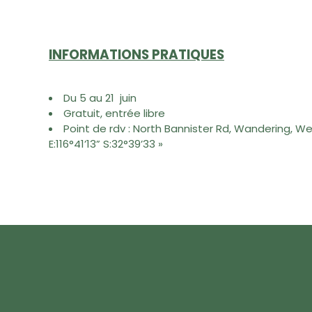
INFORMATIONS PRATIQUES
Du 5 au 21 juin
Gratuit, entrée libre
Point de rdv : North Bannister Rd, Wandering, We
E:116°41’13” S:32°39’33 »