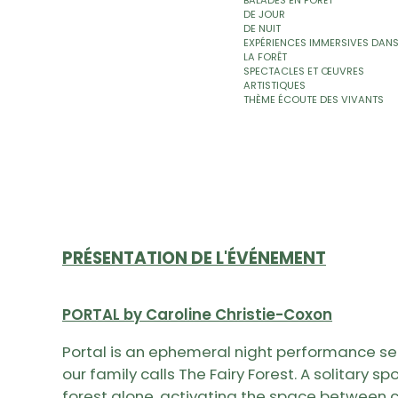
DE JOUR
DE NUIT
EXPÉRIENCES IMMERSIVES DAN
LA FORÊT
SPECTACLES ET ŒUVRES
ARTISTIQUES
THÈME ÉCOUTE DES VIVANTS
PRÉSENTATION DE L'ÉVÉNEMENT
PORTAL by Caroline Christie-Coxon
Portal is an ephemeral night performance se
our family calls The Fairy Forest. A solitary sp
forest alone, activating the space between 