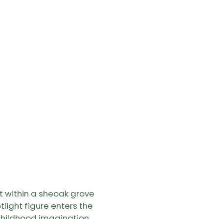
S
t within a sheoak grove
otlight figure enters the
childhood imagination