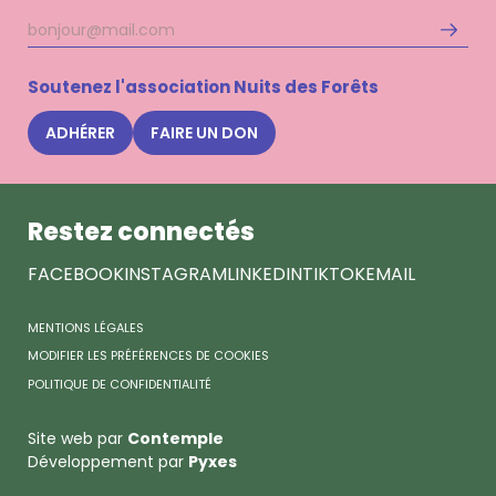
Adresse
S'inscri
mail
à
la
Soutenez l'association Nuits des Forêts
newsle
Nuits
ADHÉRER
FAIRE UN DON
des
Forêts
Restez connectés
FACEBOOK
INSTAGRAM
LINKEDIN
TIKTOK
EMAIL
MENTIONS LÉGALES
MODIFIER LES PRÉFÉRENCES DE COOKIES
POLITIQUE DE CONFIDENTIALITÉ
Site web par
Contemple
Développement par
Pyxes