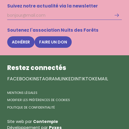
Suivez notre actualité via la newsletter
Adresse
S'inscri
mail
à
la
Soutenez l'association Nuits des Forêts
newsle
Nuits
ADHÉRER
FAIRE UN DON
des
Forêts
Restez connectés
FACEBOOK
INSTAGRAM
LINKEDIN
TIKTOK
EMAIL
MENTIONS LÉGALES
MODIFIER LES PRÉFÉRENCES DE COOKIES
POLITIQUE DE CONFIDENTIALITÉ
Site web par
Contemple
Développement par
Pyxes