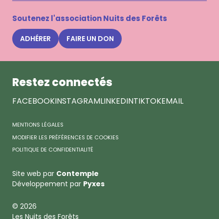
à
la
Soutenez l'association Nuits des Forêts
newsle
Nuits
ADHÉRER
FAIRE UN DON
des
Forêts
Restez connectés
FACEBOOK
INSTAGRAM
LINKEDIN
TIKTOK
EMAIL
MENTIONS LÉGALES
MODIFIER LES PRÉFÉRENCES DE COOKIES
POLITIQUE DE CONFIDENTIALITÉ
Site web par
Contemple
Développement par
Pyxes
© 2026
Les Nuits des Forêts