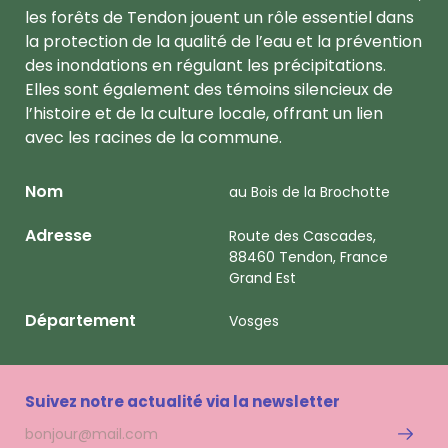
les forêts de Tendon jouent un rôle essentiel dans
la protection de la qualité de l’eau et la prévention
des inondations en régulant les précipitations.
Elles sont également des témoins silencieux de
l’histoire et de la culture locale, offrant un lien
avec les racines de la commune.
Nom
au Bois de la Brochotte
Adresse
Route des Cascades,
88460 Tendon, France
Grand Est
Département
Vosges
Suivez notre actualité via la newsletter
Adresse
S'inscri
mail