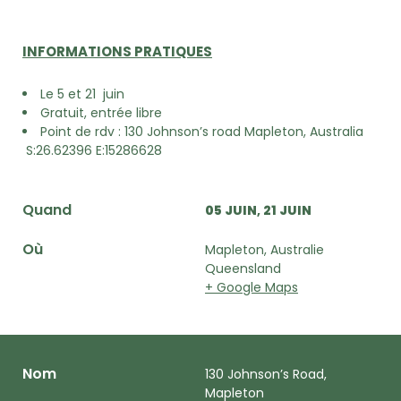
INFORMATIONS PRATIQUES
Le 5 et 21 juin
Gratuit, entrée libre
Point de rdv :
130 Johnson’s road Mapleton, Australia
S:26.62396 E:15286628
Quand
05 JUIN
21 JUIN
Où
Mapleton, Australie
Queensland
+ Google Maps
Nom
130 Johnson’s Road,
Mapleton