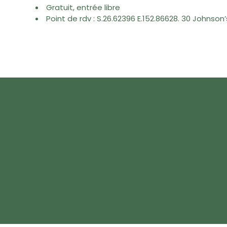
Gratuit, entrée libre
Point de rdv : S.26.62396 E.152.86628. 30 Johnson