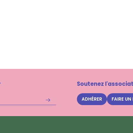
r
Soutenez l'associat
ADHÉRER
FAIRE UN
S'inscrire
à
la
newsletter
Nuits