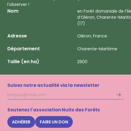
l'observer !
Nom
en Forêt domaniale de l’îl
d’Oléron, Charente-Marit
(17)
Adresse
Oléron, France
Département
Charente-Maritime
Taille (en ha)
2900
Suivez notre actualité via la newsletter
Adresse
S'inscri
mail
à
la
Soutenez l'association Nuits des Forêts
newsle
Nuits
ADHÉRER
FAIRE UN DON
des