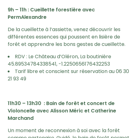
9h – 11h : Cueillette forestière avec
PermAlexandre
De la cueillette à l’assiette, venez découvrir les
différentes essences qui poussent en lisière de
forêt et apprendre les bons gestes de cueillette.
RDV : Le Château d’Oléron, La boutinière
45.89534784338541, -1.2250656176432253
Tarif libre et conscient sur réservation au
06 30
21 93 49
11h30 – 13h30 : Bain d
e forêt et concert de
Violoncelle avec Alisson Méric et Catherine
Marchand
Un moment de reconnexion à soi avec la forêt
comme partenaire. Guidé, le bain de forêt permet