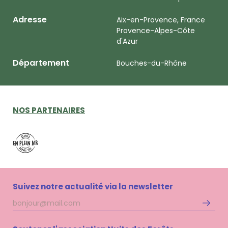
Adresse
Aix-en-Provence, France
Provence-Alpes-Côte
d'Azur
Département
Bouches-du-Rhône
NOS PARTENAIRES
Suivez notre actualité via la newsletter
Adresse
S'inscri
mail
à
la