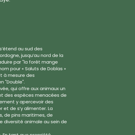
i s’étend au sud des
rdogne, jusqu’au nord de la
raduire par "la forêt mange
nom pour « Saluts de Doblas »
 et à mesure des
n "Double".
rvée, qui offre aux animaux un
ent des espèces menacées de
lement y apercevoir des
 et de s’y alimenter. La
s, de pins maritimes, de
e diversité animale au sein de
le. En tant que propriété