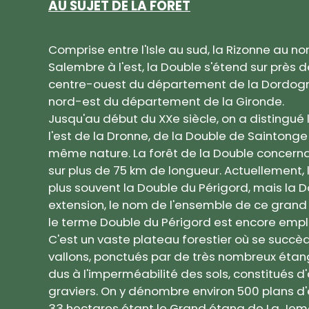
AU SUJET DE LA FORÊT
Comprise entre l'Isle au sud, la Rizonne au nor
Salembre à l'est, la Double s'étend sur près 
centre-ouest du département de la Dordog
nord-est du département de la Gironde.
Jusqu'au début du XXe siècle, on a distingué 
l'est de la Dronne, de la Double de Saintonge 
même nature. La forêt de la Double concernai
sur plus de 75 km de longueur. Actuellement
plus souvent la Double du Périgord, mais la D
extension, le nom de l'ensemble de ce grand 
le terme Double du Périgord est encore empl
C'est un vaste plateau forestier où se succèd
vallons, ponctués par de très nombreux étangs
dus à l'imperméabilité des sols, constitués d'
graviers. On y dénombre environ 500 plans d'
33 hectares étant le Grand étang de La Jem