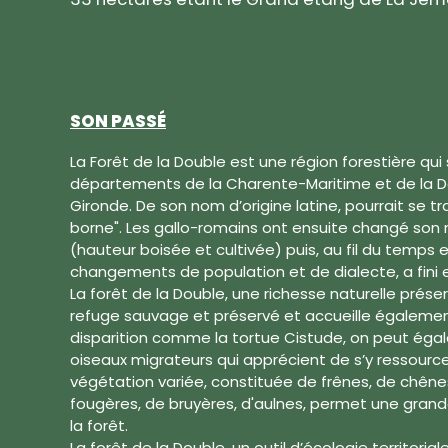
SON PASSÉ
La Forêt de la Double est une région forestière qu
départements de la Charente-Maritime et de la Do
Gironde. De son nom d’origine latine, pourrait se t
borne". Les gallo-romains ont ensuite changé son 
(hauteur boisée et cultivée) puis, au fil du temps
changements de population et de dialecte, a fini e
La forêt de la Double, une richesse naturelle prése
refuge sauvage et préservé et accueille égalem
disparition comme la tortue Cistude, on peut éga
oiseaux migrateurs qui apprécient de s’y ressourcer
végétation variée, constituée de frênes, de chêne
fougères, de bruyères, d'aulnes, permet une grand
la forêt.
La forêt de la Double, un outil d’écologie territoria