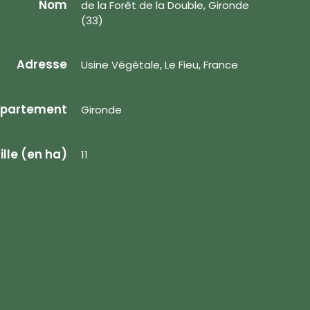
Nom
de la Forêt de la Double, Gironde
(33)
Adresse
Usine Végétale, Le Fieu, France
partement
Gironde
ille (en ha)
11