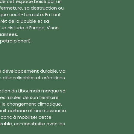
t de cet espace boisé par un
 fermeture, sa destruction ou
ue court-termiste. En tant
rêt de la Double et sa
ue cistude d’Europe, Vison
arisées.
petra planeri).
e développement durable, via
 délocalisables et créatrices
tion du Libournais marque sa
s rurales de son territoire
e le changement climatique.
 puit carbone et une ressource
e donc à mobiliser cette
rable, co-construite avec les