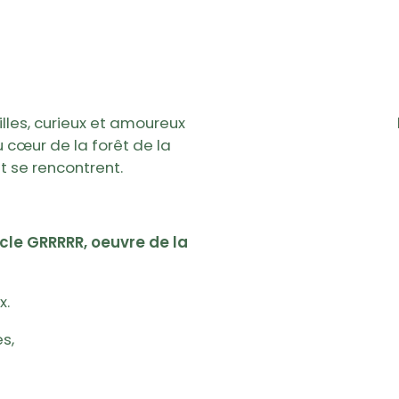
illes, curieux et amoureux
u cœur de la forêt de la
ant se rencontrent.
acle GRRRRR, oeuvre de la
x.
s,