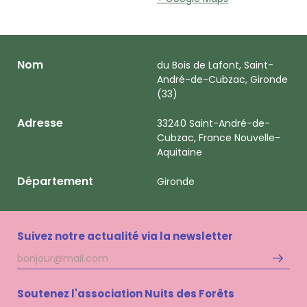
Nom
du Bois de Lafont, Saint-
André-de-Cubzac, Gironde
(33)
Adresse
33240 Saint-André-de-
Cubzac, France Nouvelle-
Aquitaine
Département
Gironde
Suivez notre actualité via la newsletter
Adresse
S'inscri
mail
à
la
Soutenez l'association Nuits des Forêts
newsle