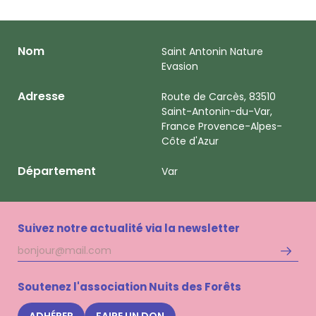
Nom
Saint Antonin Nature
Evasion
Adresse
Route de Carcès, 83510
Saint-Antonin-du-Var,
France Provence-Alpes-
Côte d'Azur
Département
Var
Suivez notre actualité via la newsletter
Adresse
S'inscri
mail
à
la
Soutenez l'association Nuits des Forêts
newsle
Nuits