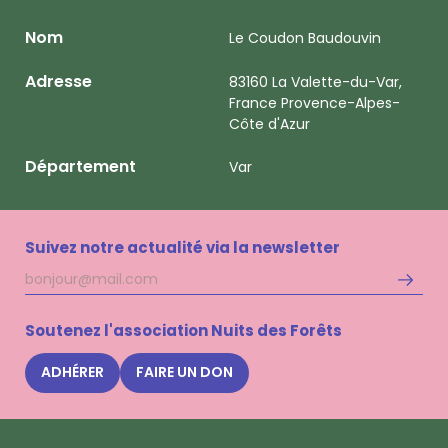
Nom
Le Coudon Baudouvin
Adresse
83160 La Valette-du-Var,
France Provence-Alpes-
Côte d'Azur
Département
Var
Suivez notre actualité via la newsletter
Adresse
S'inscri
mail
à
la
Soutenez l'association Nuits des Forêts
newsle
Nuits
ADHÉRER
FAIRE UN DON
des
Forêts