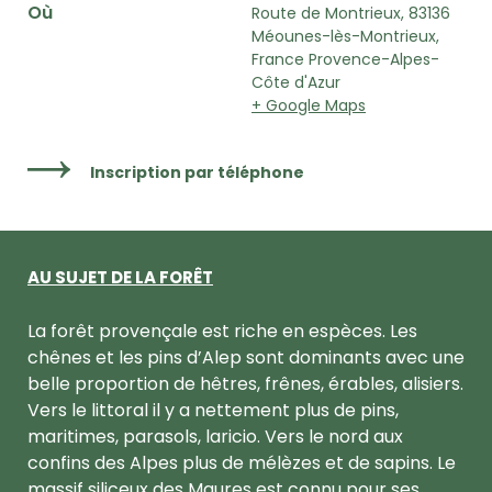
Où
Route de Montrieux, 83136
Méounes-lès-Montrieux,
France Provence-Alpes-
Côte d'Azur
+ Google Maps
Inscription par téléphone
AU SUJET DE LA FORÊT
La forêt provençale est riche en espèces. Les
chênes et les pins d’Alep sont dominants avec une
belle proportion de hêtres, frênes, érables, alisiers.
Vers le littoral il y a nettement plus de pins,
maritimes, parasols, laricio. Vers le nord aux
confins des Alpes plus de mélèzes et de sapins. Le
massif siliceux des Maures est connu pour ses