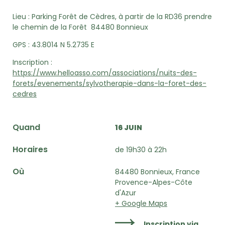
Lieu :
Parking Forêt de Cèdres, à partir de la RD36 prendre
le chemin de la Forêt 84480 Bonnieux
GPS :
43.8014 N
5.2735 E
Inscription :
https://www.helloasso.com/associations/nuits-des-
forets/evenements/sylvotherapie-dans-la-foret-des-
cedres
Quand
16 JUIN
Horaires
de 19h30 à 22h
Où
84480 Bonnieux, France
Provence-Alpes-Côte
d'Azur
+ Google Maps
Inscription via