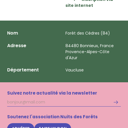
site internet
Nom
Forêt des Cèdres (84)
Adresse
84480 Bonnieux, France
Provence-Alpes-Côte
d'Azur
Département
Vaucluse
Suivez notre actualité via la newsletter
Adresse
S'inscri
mail
à
la
Soutenez l'association Nuits des Forêts
newsle
Nuits