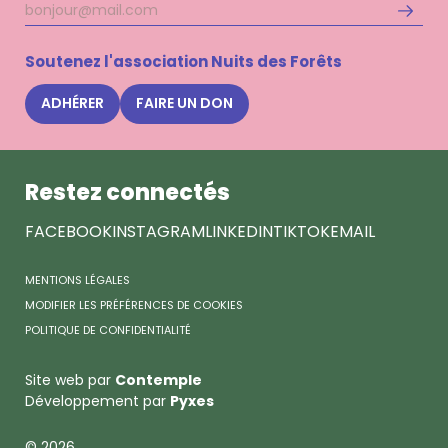
Adresse
S'inscri
mail
à
la
Soutenez l'association Nuits des Forêts
newsle
Nuits
ADHÉRER
FAIRE UN DON
des
Forêts
Restez connectés
FACEBOOK
INSTAGRAM
LINKEDIN
TIKTOK
EMAIL
MENTIONS LÉGALES
MODIFIER LES PRÉFÉRENCES DE COOKIES
POLITIQUE DE CONFIDENTIALITÉ
Site web par
Contemple
Développement par
Pyxes
© 2026