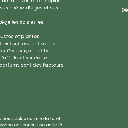
us de mélèzes et de sapins.
 ses chênes lièges et ses
Dé
ège les sols et les
rbustes et plantes
 pistachiers lentisques
s. Oiseaux, et petits
s’affairent sur cette
 parfums sont des facteurs
s des siècles comme la forêt
ovence ont connu une activité