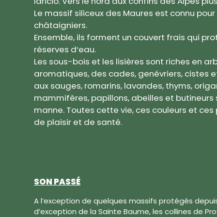
laricio. Vers le nord aux confins des Alpes pl
Le massif siliceux des Maures est connu pour
châtaigniers.
Ensemble, ils forment un couvert frais qui prot
réserves d‘eau.
Les sous-bois et les lisières sont riches en a
aromatiques, des cades, genévriers, cistes et
aux sauges, romarins, lavandes, thyms, origan
mammifères, papillons, abeilles et butineurs 
manne. Toutes cette vie, ces couleurs et ces
de plaisir et de santé.
SON PASSÉ
A l’exception de quelques massifs protégés depui
d’exception de la Sainte Baume, les collines de Pr