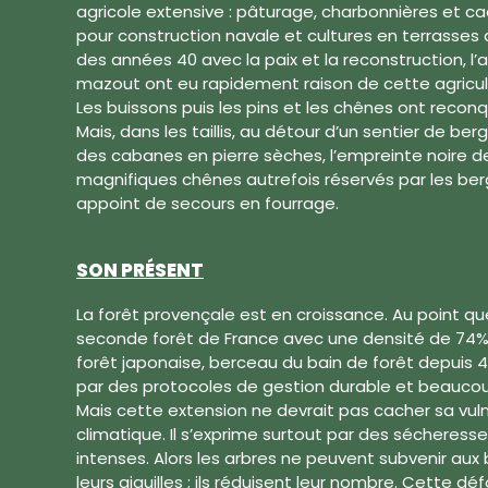
agricole extensive : pâturage, charbonnières et cad
pour construction navale et cultures en terrasses au
des années 40 avec la paix et la reconstruction, l’
mazout ont eu rapidement raison de cette agricultu
Les buissons puis les pins et les chênes ont recon
Mais, dans les taillis, au détour d’un sentier de be
des cabanes en pierre sèches, l’empreinte noire d
magnifiques chênes autrefois réservés par les ber
appoint de secours en fourrage.
SON PRÉSENT
La forêt provençale est en croissance. Au point que
seconde forêt de France avec une densité de 74% d
forêt japonaise, berceau du bain de forêt depuis 
par des protocoles de gestion durable et beaucoup
Mais cette extension ne devrait pas cacher sa vul
climatique. Il s’exprime surtout par des sécheresse
intenses. Alors les arbres ne peuvent subvenir aux b
leurs aiguilles ; ils réduisent leur nombre. Cette déf