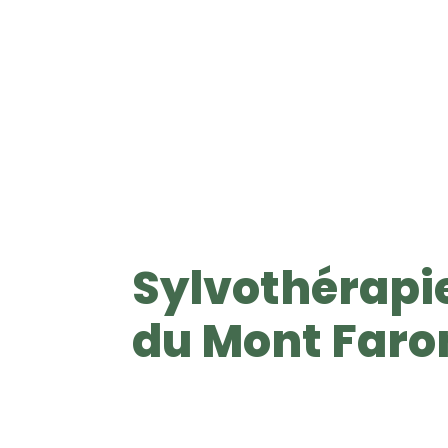
Sylvothérapie
S
du Mont Faro