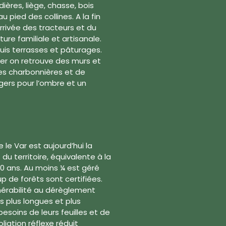
ières, liège, chasse, bois
 pied des collines. A la fin
arrivée des tracteurs et du
re familiale et artisanale.
quis terrasses et pâturages.
rger on retrouve des murs et
es charbonnières et de
gers pour l’ombre et un
 le Var est aujourd’hui la
u territoire, équivalente à la
40 ans. Au moins ¼ est géré
 de forêts sont certifiées.
nérabilité au dérèglement
s plus longues et plus
esoins de leurs feuilles et de
oliation réflexe réduit