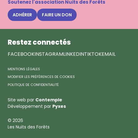
Soutenez l'association Nuits des Forêts
newsle
Nuits
ADHÉRER
FAIRE UN DON
des
Forêts
Restez connectés
FACEBOOK
INSTAGRAM
LINKEDIN
TIKTOK
EMAIL
MENTIONS LÉGALES
MODIFIER LES PRÉFÉRENCES DE COOKIES
POLITIQUE DE CONFIDENTIALITÉ
Site web par
Contemple
Développement par
Pyxes
© 2026
Les Nuits des Forêts