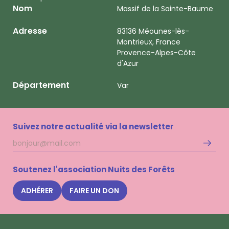
Nom
Massif de la Sainte-Baume
Adresse
83136 Méounes-lès-
Montrieux, France
Provence-Alpes-Côte
d'Azur
Département
Var
Suivez notre actualité via la newsletter
Adresse
S'inscri
mail
à
la
Soutenez l'association Nuits des Forêts
newsle
Nuits
ADHÉRER
FAIRE UN DON
des
Forêts