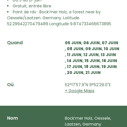
Du 5 au 21 juin
Gratuit, entrée libre
Point de rdv : Bock’mer Holz, a forest near by
Oessele/Laatzen.
Germany. Latitude
52.29942270479489 Longitude 9.874733466673895
Quand
05 JUIN
06 JUIN
07 JUIN
08 JUIN
09 JUIN
10 JUIN
11 JUIN
12 JUIN
13 JUIN
14 JUIN
15 JUIN
16 JUIN
17 JUIN
18 JUIN
19 JUIN
20 JUIN
21 JUIN
Où
52°17'57.9"N 9°52'29.0"E
+ Google Maps
Nom
Bock’mer Holz, Oessele,
Laatzen, Germany