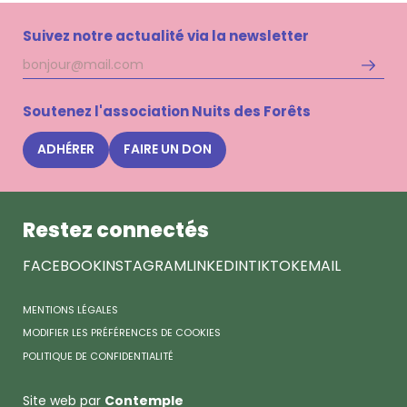
Suivez notre actualité via la newsletter
Adresse
S'inscri
mail
à
la
Soutenez l'association Nuits des Forêts
newsle
Nuits
ADHÉRER
FAIRE UN DON
des
Forêts
Restez connectés
FACEBOOK
INSTAGRAM
LINKEDIN
TIKTOK
EMAIL
MENTIONS LÉGALES
MODIFIER LES PRÉFÉRENCES DE COOKIES
POLITIQUE DE CONFIDENTIALITÉ
Site web par
Contemple