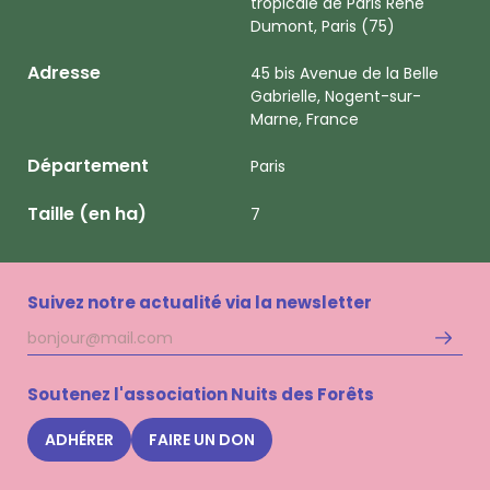
tropicale de Paris René
Dumont, Paris (75)
Adresse
45 bis Avenue de la Belle
Gabrielle, Nogent-sur-
Marne, France
Département
Paris
Taille (en ha)
7
Suivez notre actualité via la newsletter
Adresse
S'inscri
mail
à
la
Soutenez l'association Nuits des Forêts
newsle
Nuits
ADHÉRER
FAIRE UN DON
des
Forêts