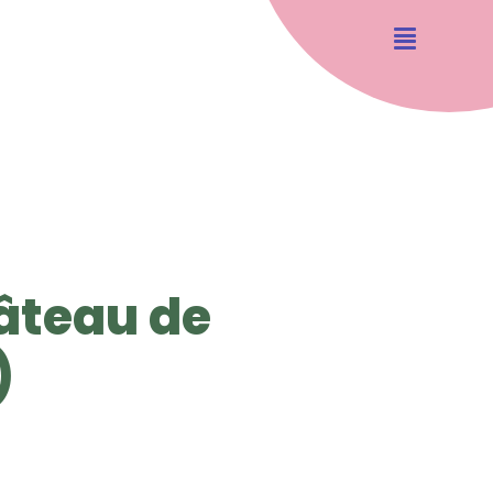
âteau de
)