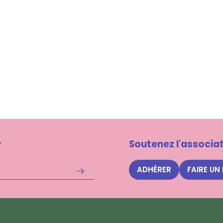
r
Soutenez l'associat
ADHÉRER
FAIRE UN
S'inscrire
à
la
newsletter
Nuits