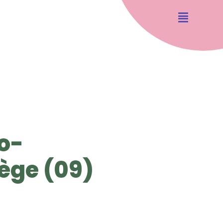
o-
ège (09)