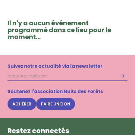
Il n'y a aucun événement
programmé dans ce lieu pour le
moment…
Suivez notre actualité via la newsletter
Adresse
S'inscri
mail
à
la
Soutenez l'association Nuits des Forêts
newsle
Nuits
ADHÉRER
FAIRE UN DON
des
Forêts
Restez connectés