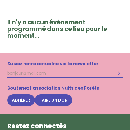
Il n'y a aucun événement
programmé dans ce lieu pour le
moment…
Suivez notre actualité via la newsletter
Adresse
S'inscri
mail
à
la
Soutenez l'association Nuits des Forêts
newsle
Nuits
ADHÉRER
FAIRE UN DON
des
Forêts
Restez connectés